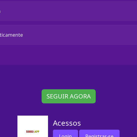
a
aticamente
SEGUIR AGORA
Acessos
Login
Registrar-se