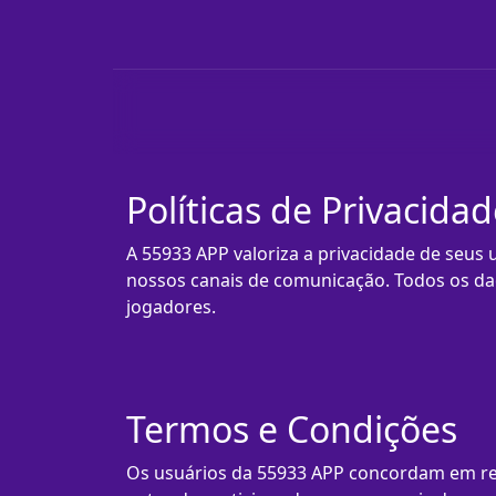
Políticas de Privacida
A 55933 APP valoriza a privacidade de seus
nossos canais de comunicação. Todos os dad
jogadores.
Termos e Condições
Os usuários da 55933 APP concordam em res