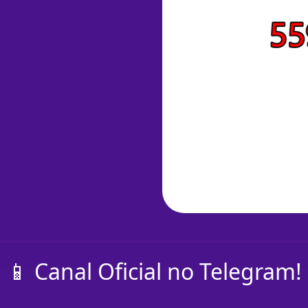
📱 Canal Oficial no Telegram!