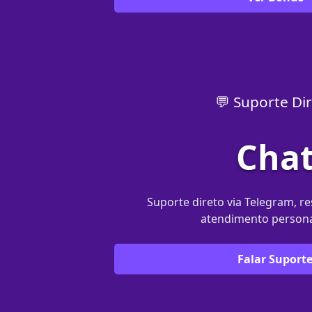
💬 Suporte Di
Cha
Suporte direto via Telegram, r
atendimento persona
Falar Suport