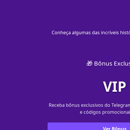
Conheça algumas das incríveis hist
🎁 Bônus Exclu
VIP
Receba bônus exclusivos do Telegra
e códigos promocionai
Ver Bônus