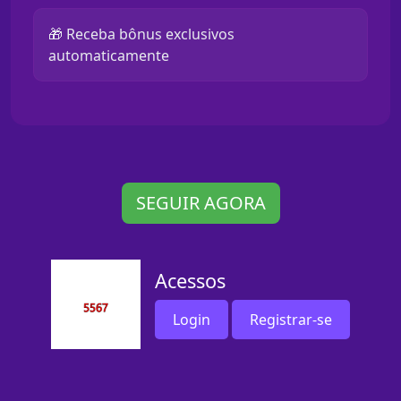
🎁 Receba bônus exclusivos
automaticamente
SEGUIR AGORA
Acessos
Login
Registrar-se