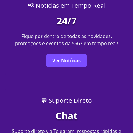
📢 Notícias em Tempo Real
24/7
Fique por dentro de todas as novidades,
promoções e eventos da 5567 em tempo real!
Ver Notícias
💬 Suporte Direto
Chat
Suporte direto via Telegram, respostas rápidas e