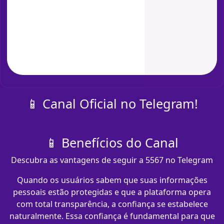
📱 Canal Oficial no Telegram!
📱 Benefícios do Canal
Descubra as vantagens de seguir a 5567 no Telegram
Quando os usuários sabem que suas informações
pessoais estão protegidas e que a plataforma opera
com total transparência, a confiança se estabelece
naturalmente. Essa confiança é fundamental para que