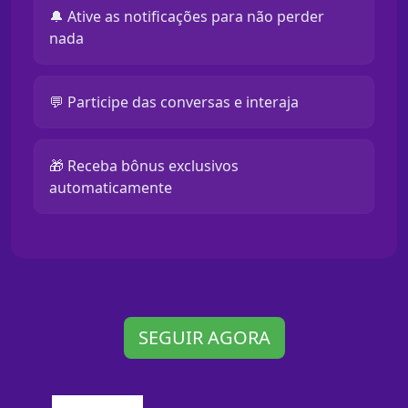
🔔 Ative as notificações para não perder
nada
💬 Participe das conversas e interaja
🎁 Receba bônus exclusivos
automaticamente
SEGUIR AGORA