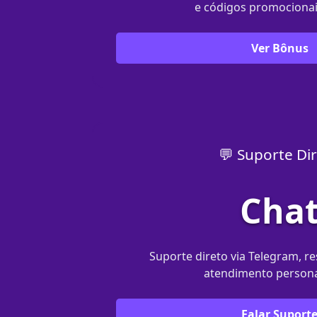
e códigos promocionai
Ver Bônus
💬 Suporte Di
Cha
Suporte direto via Telegram, r
atendimento persona
Falar Suport