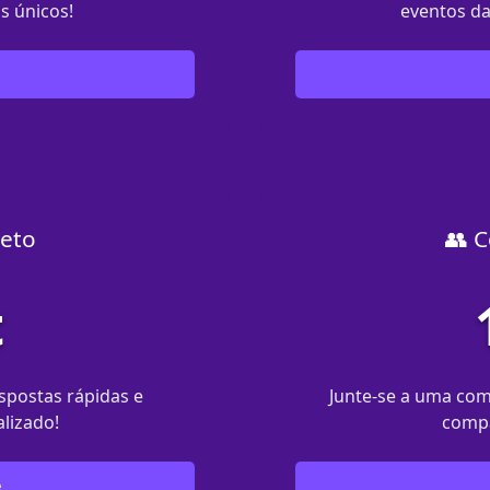
s únicos!
eventos da
reto
👥 
t
espostas rápidas e
Junte-se a uma com
lizado!
compa
e