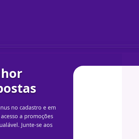
lhor
postas
ônus no cadastro e em
m acesso a promoções
ualável. Junte-se aos