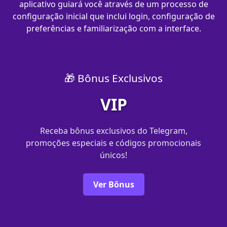
aplicativo guiará você através de um processo de
configuração inicial que inclui login, configuração de
preferências e familiarização com a interface.
🎁 Bônus Exclusivos
VIP
Receba bônus exclusivos do Telegram,
promoções especiais e códigos promocionais
únicos!
Ver Bônus