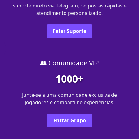
Suporte direto via Telegram, respostas rápidas e
atendimento personalizado!
Falar Suporte
👥 Comunidade VIP
1000+
Junte-se a uma comunidade exclusiva de
jogadores e compartilhe experiências!
Entrar Grupo