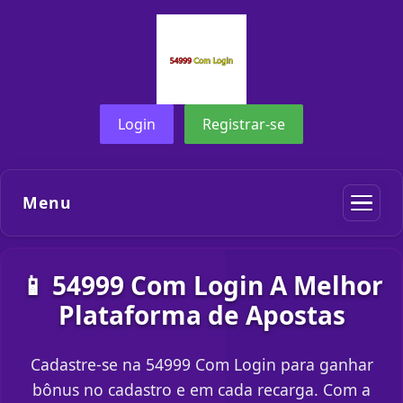
Login
Registrar-se
Menu
📱 54999 Com Login A Melhor
Plataforma de Apostas
Cadastre-se na 54999 Com Login para ganhar
bônus no cadastro e em cada recarga. Com a