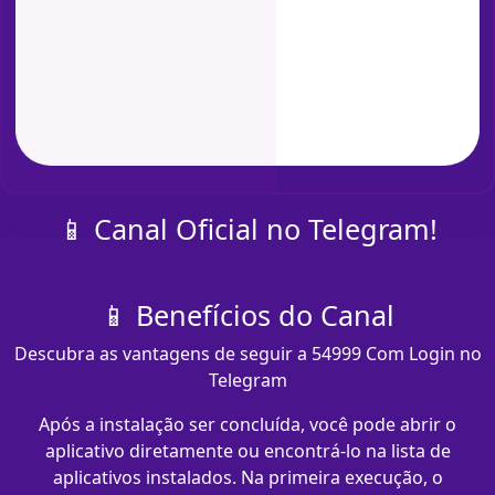
📱 Canal Oficial no Telegram!
📱 Benefícios do Canal
Descubra as vantagens de seguir a 54999 Com Login no
Telegram
Após a instalação ser concluída, você pode abrir o
aplicativo diretamente ou encontrá-lo na lista de
aplicativos instalados. Na primeira execução, o