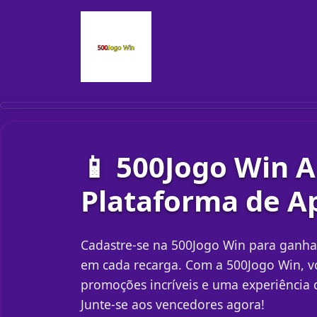
📱 500Jogo Win 
Plataforma de A
Cadastre-se na 500Jogo Win para ganha
em cada recarga. Com a 500Jogo Win, v
promoções incríveis e uma experiência d
Junte-se aos vencedores agora!