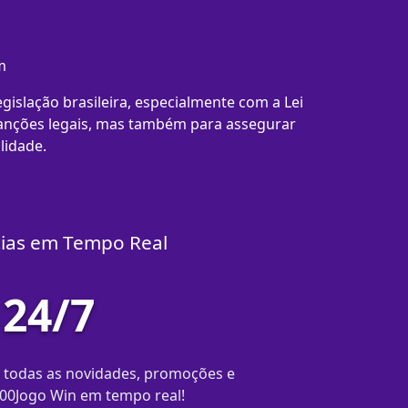
m
islação brasileira, especialmente com a Lei
 sanções legais, mas também para assegurar
lidade.
cias em Tempo Real
24/7
e todas as novidades, promoções e
500Jogo Win em tempo real!