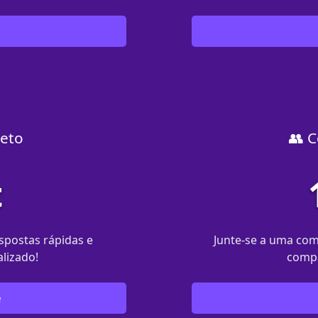
reto
👥 
t
espostas rápidas e
Junte-se a uma com
lizado!
compa
e