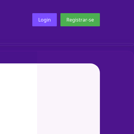
Login
Registrar-se