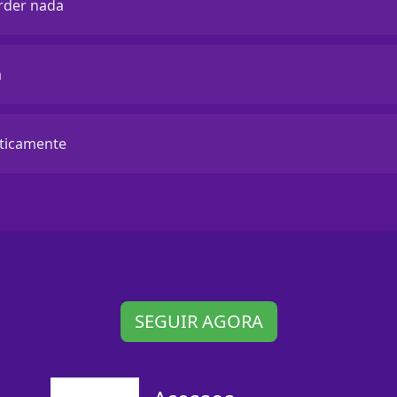
erder nada
a
aticamente
SEGUIR AGORA