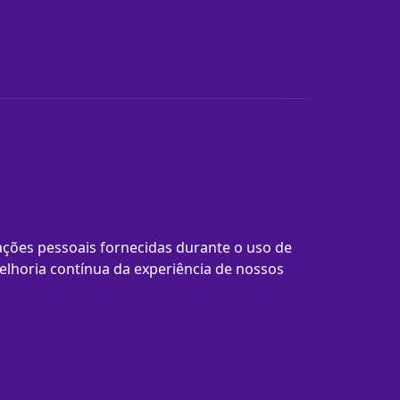
ações pessoais fornecidas durante o uso de
elhoria contínua da experiência de nossos