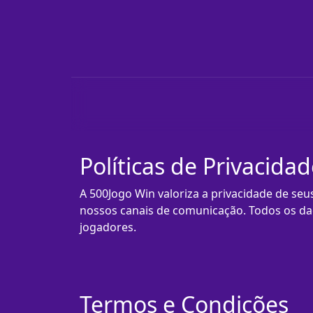
Políticas de Privacida
A 500Jogo Win valoriza a privacidade de se
nossos canais de comunicação. Todos os dad
jogadores.
Termos e Condições