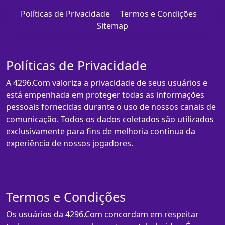
Políticas de Privacidade
Termos e Condições
Sitemap
Políticas de Privacidade
A 4296.Com valoriza a privacidade de seus usuários e
está empenhada em proteger todas as informações
pessoais fornecidas durante o uso de nossos canais de
comunicação. Todos os dados coletados são utilizados
exclusivamente para fins de melhoria contínua da
experiência de nossos jogadores.
Termos e Condições
Os usuários da 4296.Com concordam em respeitar