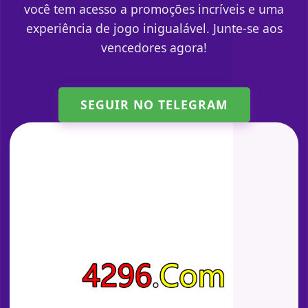
você tem acesso a promoções incríveis e uma
experiência de jogo inigualável. Junte-se aos
vencedores agora!
SEGUIR NO TELEGRAM