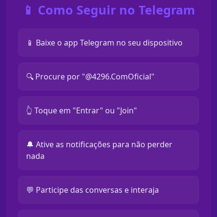
📱 Como Seguir no Telegram
📱 Baixe o app Telegram no seu dispositivo
🔍 Procure por "@4296.ComOficial"
👆 Toque em "Entrar" ou "Join"
🔔 Ative as notificações para não perder
nada
💬 Participe das conversas e interaja