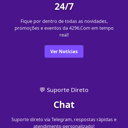
24/7
Fique por dentro de todas as novidades,
promoções e eventos da 4296.Com em tempo
real!
Ver Notícias
💬 Suporte Direto
Chat
Suporte direto via Telegram, respostas rápidas e
atendimento personalizado!