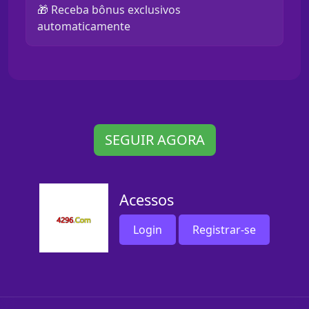
🎁 Receba bônus exclusivos
automaticamente
SEGUIR AGORA
Acessos
Login
Registrar-se