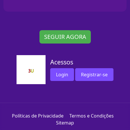
SEGUIR AGORA
Acessos
Login
Registrar-se
Políticas de Privacidade
Termos e Condições
Sitemap