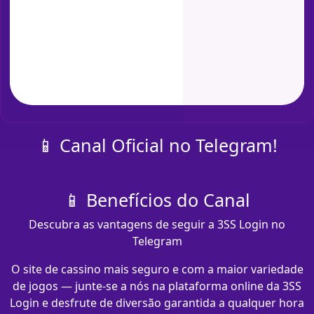
📱 Canal Oficial no Telegram!
📱 Benefícios do Canal
Descubra as vantagens de seguir a 3SS Login no
Telegram
O site de cassino mais seguro e com a maior variedade
de jogos — junte-se a nós na plataforma online da 3SS
Login e desfrute de diversão garantida a qualquer hora