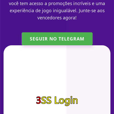
você tem acesso a promoções incríveis e uma
experiência de jogo inigualável. Junte-se aos
vencedores agora!
SEGUIR NO TELEGRAM