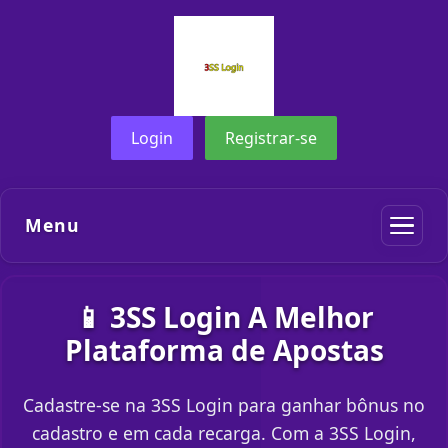
Login
Registrar-se
Menu
📱 3SS Login A Melhor
Plataforma de Apostas
Cadastre-se na 3SS Login para ganhar bônus no
cadastro e em cada recarga. Com a 3SS Login,