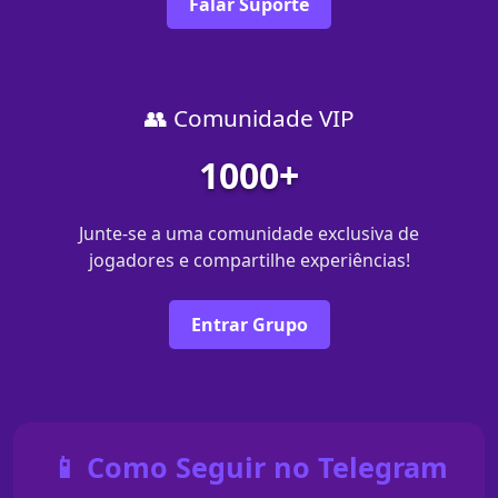
Falar Suporte
👥 Comunidade VIP
1000+
Junte-se a uma comunidade exclusiva de
jogadores e compartilhe experiências!
Entrar Grupo
📱 Como Seguir no Telegram