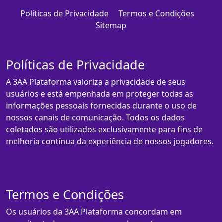
Políticas de Privacidade
Termos e Condições
Sitemap
Políticas de Privacidade
A 3AA Plataforma valoriza a privacidade de seus
usuários e está empenhada em proteger todas as
informações pessoais fornecidas durante o uso de
nossos canais de comunicação. Todos os dados
coletados são utilizados exclusivamente para fins de
melhoria contínua da experiência de nossos jogadores.
Termos e Condições
Os usuários da 3AA Plataforma concordam em