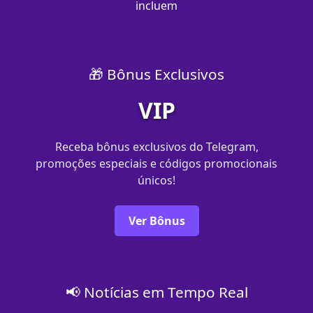
incluem
🎁 Bônus Exclusivos
VIP
Receba bônus exclusivos do Telegram,
promoções especiais e códigos promocionais
únicos!
Ver Bônus
📢 Notícias em Tempo Real