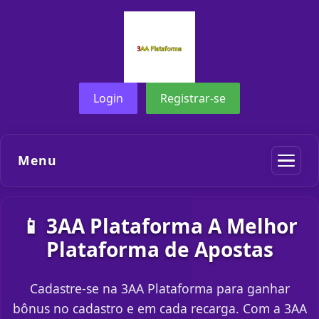
Login
Registrar-se
Menu
📱 3AA Plataforma A Melhor
Plataforma de Apostas
Cadastre-se na 3AA Plataforma para ganhar
bônus no cadastro e em cada recarga. Com a 3AA