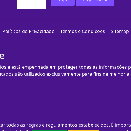
Políticas de Privacidade
Termos e Condições
Sitemap
de
ários e está empenhada em proteger todas as informações p
tados são utilizados exclusivamente para fins de melhoria
r todas as regras e regulamentos estabelecidos. É importa