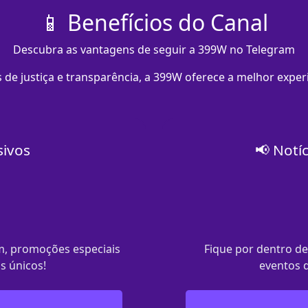
📱 Benefícios do Canal
Descubra as vantagens de seguir a 399W no Telegram
s de justiça e transparência, a 399W oferece a melhor exper
sivos
📢 Notí
m, promoções especiais
Fique por dentro d
s únicos!
eventos 