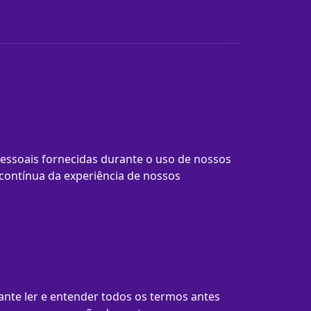
essoais fornecidas durante o uso de nossos
 contínua da experiência de nossos
nte ler e entender todos os termos antes