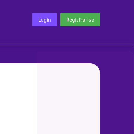
Login
Registrar-se