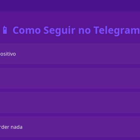
📱 Como Seguir no Telegram
ositivo
erder nada