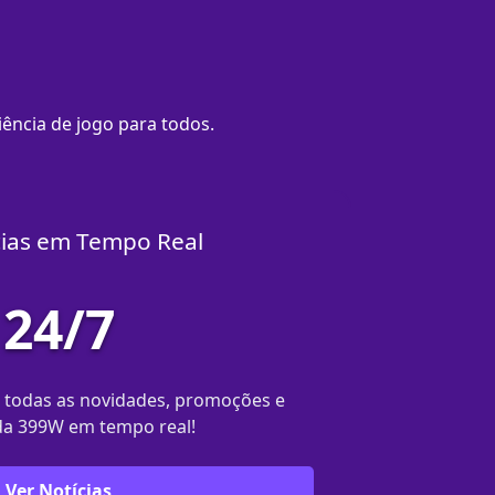
iência de jogo para todos.
cias em Tempo Real
24/7
e todas as novidades, promoções e
da 399W em tempo real!
Ver Notícias