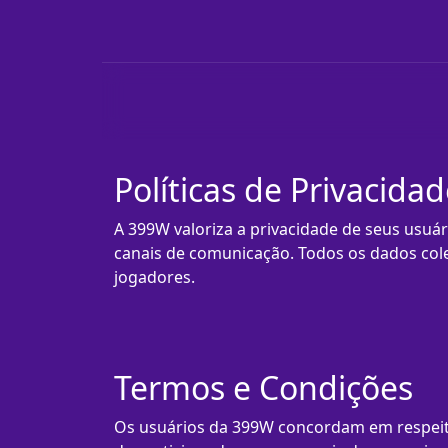
Políticas de Privacida
A 399W valoriza a privacidade de seus usu
canais de comunicação. Todos os dados cole
jogadores.
Termos e Condições
Os usuários da 399W concordam em respeita