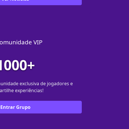
Comunidade VIP
1000+
unidade exclusiva de jogadores e
rtilhe experiências!
Entrar Grupo