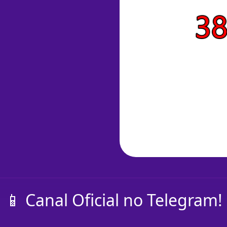
📱 Canal Oficial no Telegram!