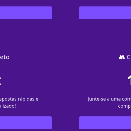
reto
👥 
t
espostas rápidas e
Junte-se a uma com
lizado!
compa
e