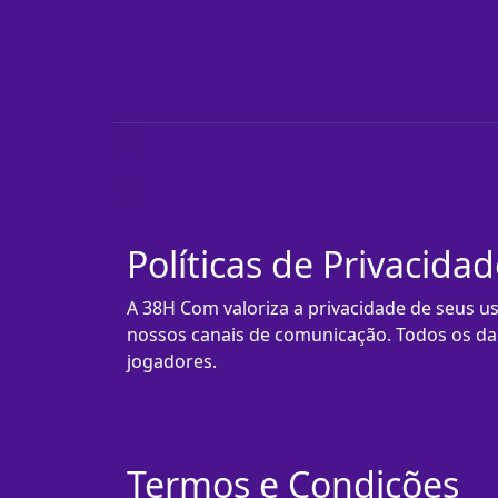
Políticas de Privacida
A 38H Com valoriza a privacidade de seus 
nossos canais de comunicação. Todos os dad
jogadores.
Termos e Condições