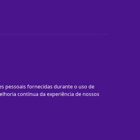
s pessoais fornecidas durante o uso de
elhoria contínua da experiência de nossos