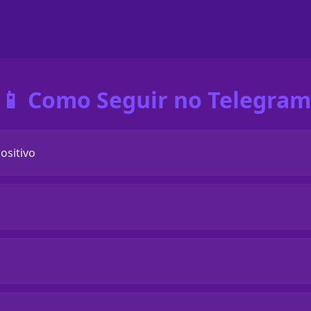
📱 Como Seguir no Telegram
ositivo