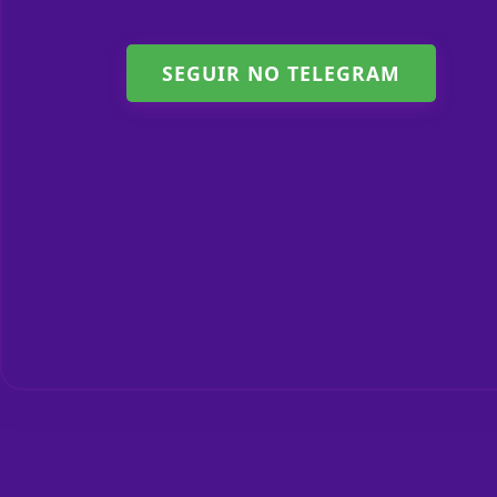
SEGUIR NO TELEGRAM