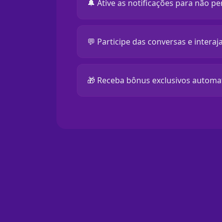
🔔 Ative as notificações para não p
💬 Participe das conversas e interaj
🎁 Receba bônus exclusivos autom