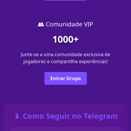
👥 Comunidade VIP
1000+
Junte-se a uma comunidade exclusiva de
jogadores e compartilhe experiências!
Entrar Grupo
📱 Como Seguir no Telegram