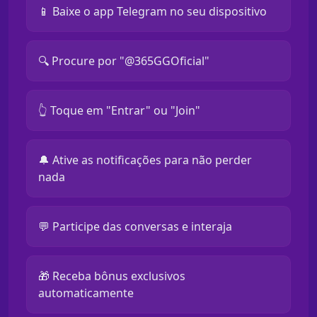
📱 Baixe o app Telegram no seu dispositivo
🔍 Procure por "@365GGOficial"
👆 Toque em "Entrar" ou "Join"
🔔 Ative as notificações para não perder
nada
💬 Participe das conversas e interaja
🎁 Receba bônus exclusivos
automaticamente