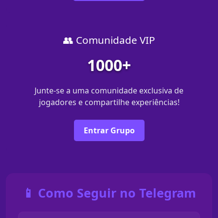
👥 Comunidade VIP
1000+
Junte-se a uma comunidade exclusiva de
jogadores e compartilhe experiências!
Entrar Grupo
📱 Como Seguir no Telegram