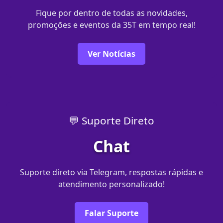
Fique por dentro de todas as novidades,
promoções e eventos da 35T em tempo real!
Ver Notícias
💬 Suporte Direto
Chat
Suporte direto via Telegram, respostas rápidas e
atendimento personalizado!
Falar Suporte