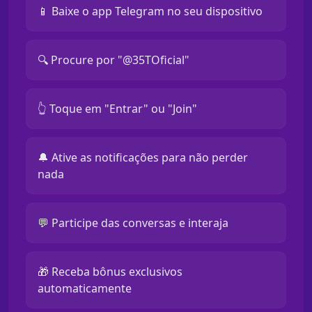
📱 Baixe o app Telegram no seu dispositivo
🔍 Procure por "@35TOficial"
👆 Toque em "Entrar" ou "Join"
🔔 Ative as notificações para não perder
nada
💬 Participe das conversas e interaja
🎁 Receba bônus exclusivos
automaticamente