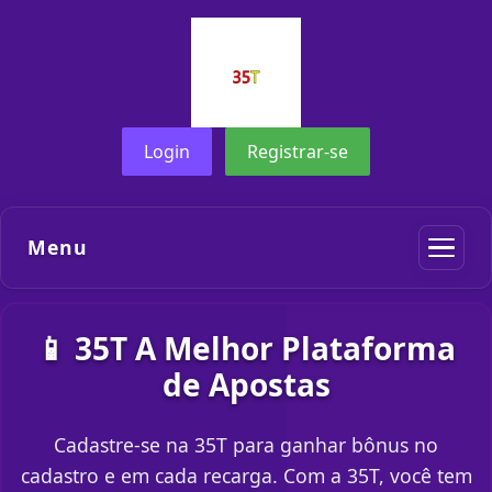
Login
Registrar-se
Menu
📱 35T A Melhor Plataforma
de Apostas
Cadastre-se na 35T para ganhar bônus no
cadastro e em cada recarga. Com a 35T, você tem