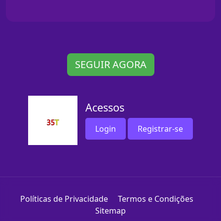
SEGUIR AGORA
Acessos
Login
Registrar-se
Políticas de Privacidade
Termos e Condições
Sitemap