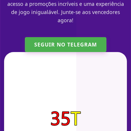
acesso a promoções incríveis e uma experiência
de jogo inigualável. Junte-se aos vencedores
agora!
SEGUIR NO TELEGRAM