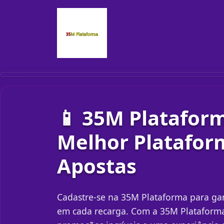
📱 35M Platafor
Melhor Platafor
Apostas
Cadastre-se na 35M Plataforma para ga
em cada recarga. Com a 35M Plataforma