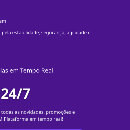
ram
ela estabilidade, segurança, agilidade e
cias em Tempo Real
24/7
e todas as novidades, promoções e
M Plataforma em tempo real!