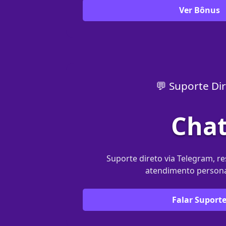
Ver Bônus
💬 Suporte Di
Cha
Suporte direto via Telegram, r
atendimento persona
Falar Suport