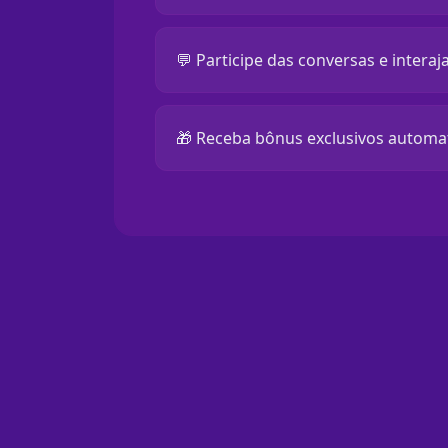
💬 Participe das conversas e interaj
🎁 Receba bônus exclusivos autom