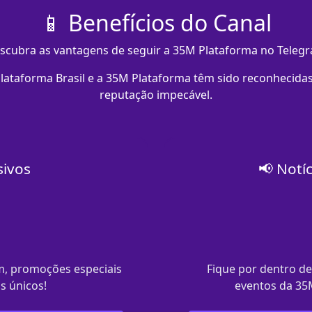
📱 Benefícios do Canal
scubra as vantagens de seguir a 35M Plataforma no Teleg
ataforma Brasil e a 35M Plataforma têm sido reconhecidas p
reputação impecável.
sivos
📢 Notí
m, promoções especiais
Fique por dentro d
s únicos!
eventos da 35