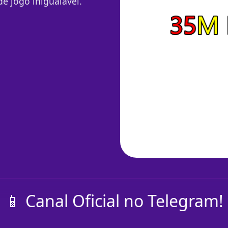
e jogo inigualável.
📱 Canal Oficial no Telegram!