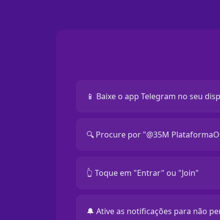
📱 Baixe o app Telegram no seu disp
🔍 Procure por "@35M PlataformaOf
👆 Toque em "Entrar" ou "Join"
🔔 Ative as notificações para não p