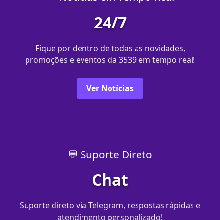
24/7
Fique por dentro de todas as novidades,
promoções e eventos da 3539 em tempo real!
Ver Notícias
💬 Suporte Direto
Chat
Suporte direto via Telegram, respostas rápidas e
atendimento personalizado!