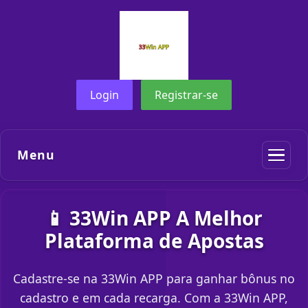
Login
Registrar-se
Menu
📱 33Win APP A Melhor
Plataforma de Apostas
Cadastre-se na 33Win APP para ganhar bônus no
cadastro e em cada recarga. Com a 33Win APP,