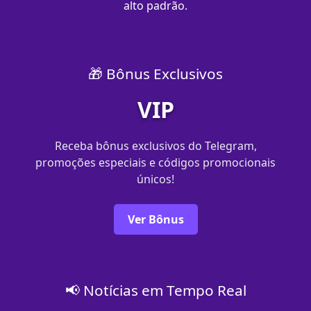
alto padrão.
🎁 Bônus Exclusivos
VIP
Receba bônus exclusivos do Telegram,
promoções especiais e códigos promocionais
únicos!
Ver Bônus
📢 Notícias em Tempo Real