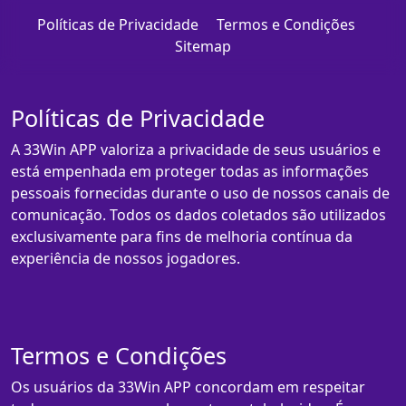
Políticas de Privacidade
Termos e Condições
Sitemap
Políticas de Privacidade
A 33Win APP valoriza a privacidade de seus usuários e
está empenhada em proteger todas as informações
pessoais fornecidas durante o uso de nossos canais de
comunicação. Todos os dados coletados são utilizados
exclusivamente para fins de melhoria contínua da
experiência de nossos jogadores.
Termos e Condições
Os usuários da 33Win APP concordam em respeitar