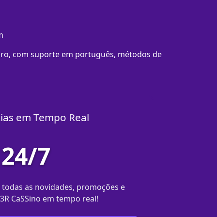
m
eiro, com suporte em português, métodos de
cias em Tempo Real
24/7
e todas as novidades, promoções e
33R CaSSino em tempo real!