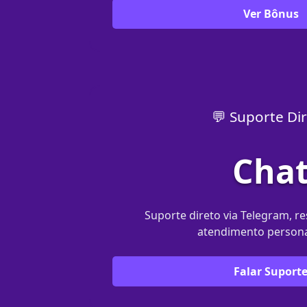
Ver Bônus
💬 Suporte Di
Cha
Suporte direto via Telegram, r
atendimento persona
Falar Suport