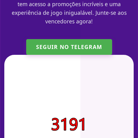
tem acesso a promoções incríveis e uma
experiência de jogo inigualável. Junte-se aos
vencedores agora!
SEGUIR NO TELEGRAM