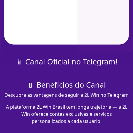
📱 Canal Oficial no Telegram!
📱 Benefícios do Canal
Descubra as vantagens de seguir a 2L Win no Telegram
A plataforma 2L Win Brasil tem longa trajetória — a 2L
Win oferece contas exclusivas e serviços
personalizados a cada usuário.