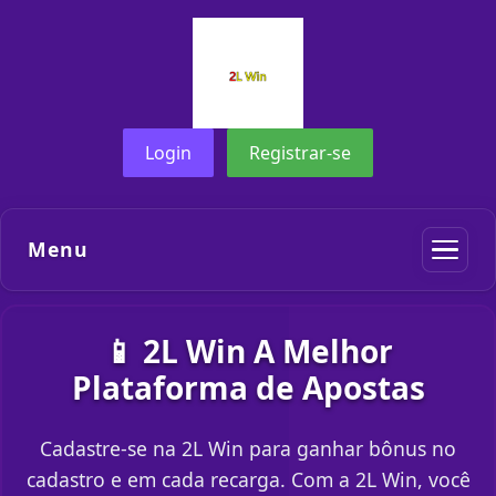
Login
Registrar-se
Menu
📱 2L Win A Melhor
Plataforma de Apostas
Cadastre-se na 2L Win para ganhar bônus no
cadastro e em cada recarga. Com a 2L Win, você