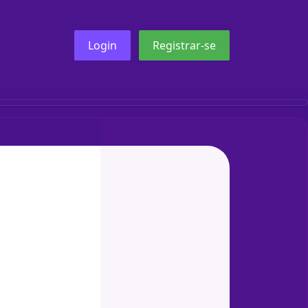
Login
Registrar-se