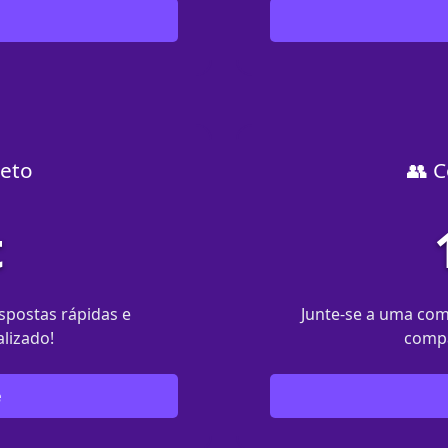
reto
👥 
t
espostas rápidas e
Junte-se a uma com
lizado!
compa
e