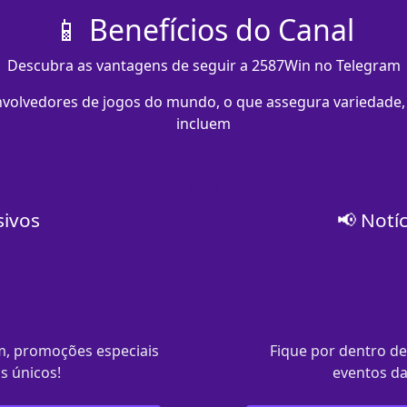
📱 Benefícios do Canal
Descubra as vantagens de seguir a 2587Win no Telegram
volvedores de jogos do mundo, o que assegura variedade, 
incluem
sivos
📢 Notí
m, promoções especiais
Fique por dentro d
s únicos!
eventos da