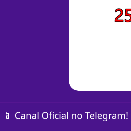
📱 Canal Oficial no Telegram!