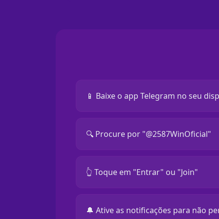
📱 Baixe o app Telegram no seu disp
🔍 Procure por "@2587WinOficial"
👆 Toque em "Entrar" ou "Join"
🔔 Ative as notificações para não p