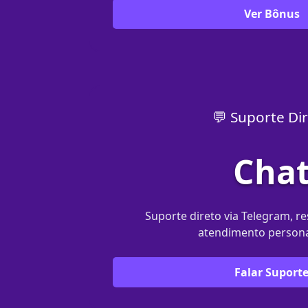
Ver Bônus
💬 Suporte Di
Cha
Suporte direto via Telegram, r
atendimento persona
Falar Suport