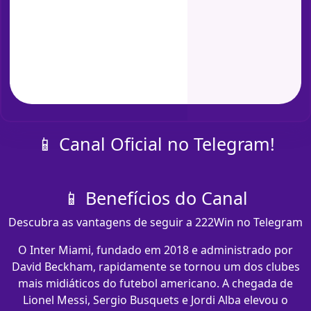
📱 Canal Oficial no Telegram!
📱 Benefícios do Canal
Descubra as vantagens de seguir a 222Win no Telegram
O Inter Miami, fundado em 2018 e administrado por
David Beckham, rapidamente se tornou um dos clubes
mais midiáticos do futebol americano. A chegada de
Lionel Messi, Sergio Busquets e Jordi Alba elevou o