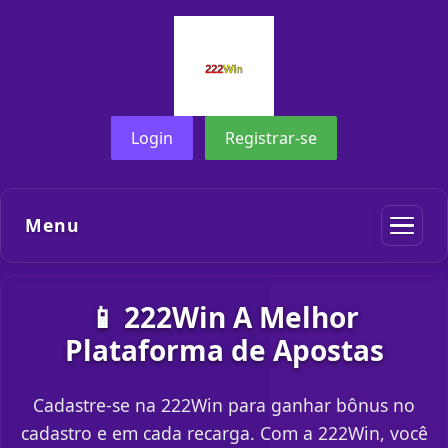
Login
Registrar-se
Menu
📱 222Win A Melhor
Plataforma de Apostas
Cadastre-se na 222Win para ganhar bônus no
cadastro e em cada recarga. Com a 222Win, você