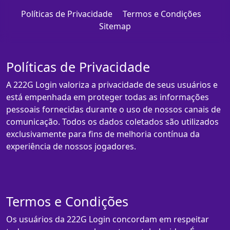
Políticas de Privacidade
Termos e Condições
Sitemap
Políticas de Privacidade
A 222G Login valoriza a privacidade de seus usuários e
está empenhada em proteger todas as informações
pessoais fornecidas durante o uso de nossos canais de
comunicação. Todos os dados coletados são utilizados
exclusivamente para fins de melhoria contínua da
experiência de nossos jogadores.
Termos e Condições
Os usuários da 222G Login concordam em respeitar