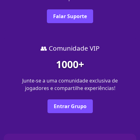
Falar Suporte
👥 Comunidade VIP
1000+
Junte-se a uma comunidade exclusiva de
jogadores e compartilhe experiências!
Entrar Grupo