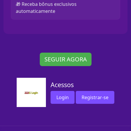
🎁 Receba bônus exclusivos
automaticamente
SEGUIR AGORA
Acessos
Login
Registrar-se