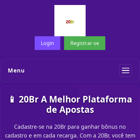
Login
Registrar-se
Menu
📱 20Br A Melhor Plataforma
de Apostas
Cadastre-se na 20Br para ganhar bônus no
cadastro e em cada recarga. Com a 20Br, você tem