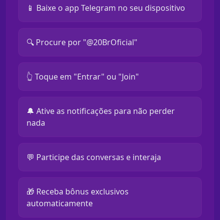
📱 Baixe o app Telegram no seu dispositivo
🔍 Procure por "@20BrOficial"
👆 Toque em "Entrar" ou "Join"
🔔 Ative as notificações para não perder
nada
💬 Participe das conversas e interaja
🎁 Receba bônus exclusivos
automaticamente