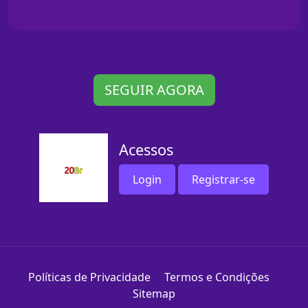
SEGUIR AGORA
Acessos
Login
Registrar-se
Políticas de Privacidade
Termos e Condições
Sitemap