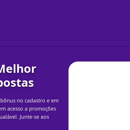
Melhor
postas
 bônus no cadastro e em
tem acesso a promoções
ualável. Junte-se aos