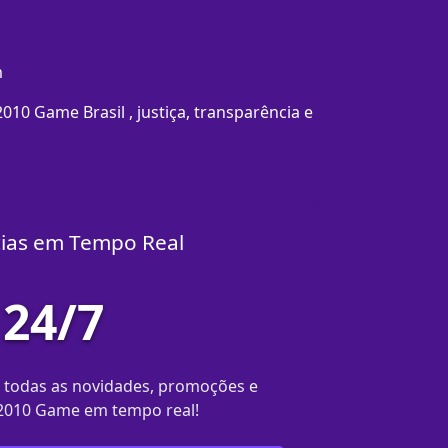
m
0 Game Brasil , justiça, transparência e
cias em Tempo Real
24/7
e todas as novidades, promoções e
2010 Game em tempo real!