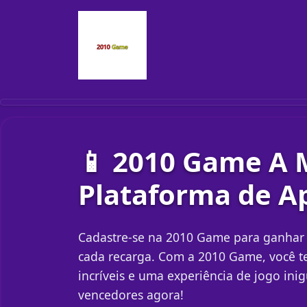
📱 2010 Game A 
Plataforma de A
Cadastre-se na 2010 Game para ganhar
cada recarga. Com a 2010 Game, você 
incríveis e uma experiência de jogo inig
vencedores agora!