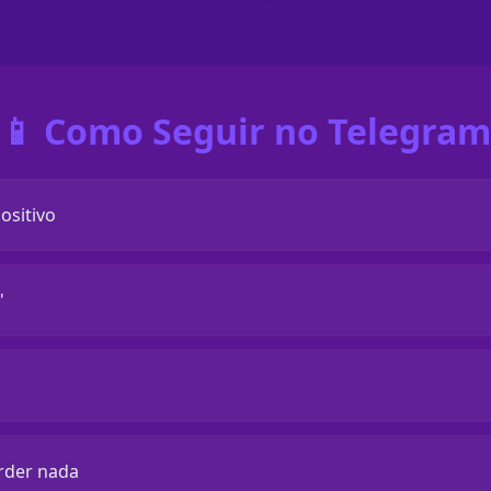
📱 Como Seguir no Telegram
ositivo
"
erder nada