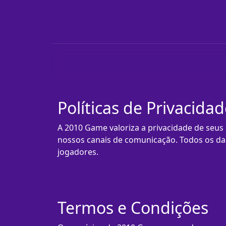
Políticas de Privacida
A 2010 Game valoriza a privacidade de seu
nossos canais de comunicação. Todos os dad
jogadores.
Termos e Condições