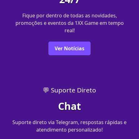
Fique por dentro de todas as novidades,
promoções e eventos da 1XX Game em tempo
real!
Ver Notícias
💬 Suporte Direto
Chat
Suporte direto via Telegram, respostas rápidas e
atendimento personalizado!