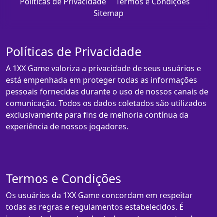
Políticas de Privacidade
Termos e Condições
Sitemap
Políticas de Privacidade
A 1XX Game valoriza a privacidade de seus usuários e
está empenhada em proteger todas as informações
pessoais fornecidas durante o uso de nossos canais de
comunicação. Todos os dados coletados são utilizados
exclusivamente para fins de melhoria contínua da
experiência de nossos jogadores.
Termos e Condições
Os usuários da 1XX Game concordam em respeitar
todas as regras e regulamentos estabelecidos. É