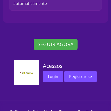
automaticamente
SEGUIR AGORA
Acessos
Login
Registrar-se