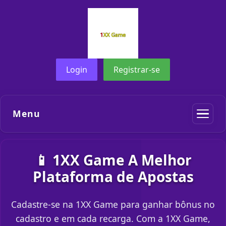
Login
Registrar-se
Menu
📱 1XX Game A Melhor
Plataforma de Apostas
Cadastre-se na 1XX Game para ganhar bônus no
cadastro e em cada recarga. Com a 1XX Game,