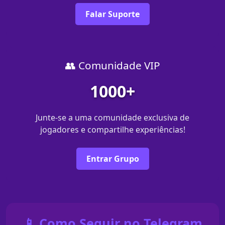
Falar Suporte
👥 Comunidade VIP
1000+
Junte-se a uma comunidade exclusiva de
jogadores e compartilhe experiências!
Entrar Grupo
📱 Como Seguir no Telegram