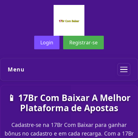
Login
Registrar-se
Menu
📱 17Br Com Baixar A Melhor
Plataforma de Apostas
Cadastre-se na 17Br Com Baixar para ganhar
bônus no cadastro e em cada recarga. Com a 17Br