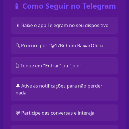
📱 Como Seguir no Telegram
📱 Baixe o app Telegram no seu dispositivo
🔍 Procure por "@17Br Com BaixarOficial"
👆 Toque em "Entrar" ou "Join"
🔔 Ative as notificações para não perder
nada
💬 Participe das conversas e interaja