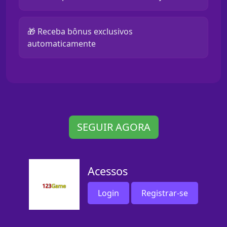
🎁 Receba bônus exclusivos
automaticamente
SEGUIR AGORA
Acessos
Login
Registrar-se