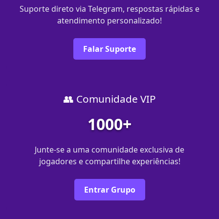
Suporte direto via Telegram, respostas rápidas e
atendimento personalizado!
Falar Suporte
👥 Comunidade VIP
1000+
Junte-se a uma comunidade exclusiva de
jogadores e compartilhe experiências!
Entrar Grupo