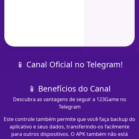
📱 Canal Oficial no Telegram!
📱 Benefícios do Canal
Descubra as vantagens de seguir a 123Game no
Telegram
Este controle também permite que você faça backup do
aplicativo e seus dados, transferindo-os facilmente
para outros dispositivos. O APK também não está