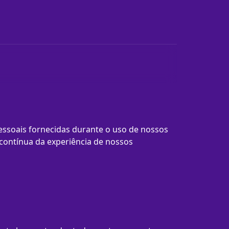
essoais fornecidas durante o uso de nossos
 contínua da experiência de nossos