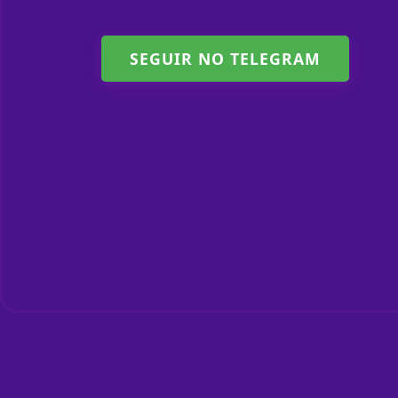
SEGUIR NO TELEGRAM