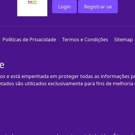
Login
Registrar-se
Políticas de Privacidade
Termos e Condições
Sitemap
de
rios e está empenhada em proteger todas as informações p
tados são utilizados exclusivamente para fins de melhoria