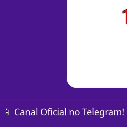
📱 Canal Oficial no Telegram!