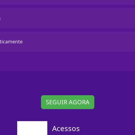
a
aticamente
SEGUIR AGORA
Acessos