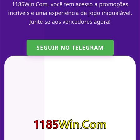
1185Win.Com, você tem acesso a promoções
incríveis e uma experiência de jogo inigualável.
Junte-se aos vencedores agora!
SEGUIR NO TELEGRAM