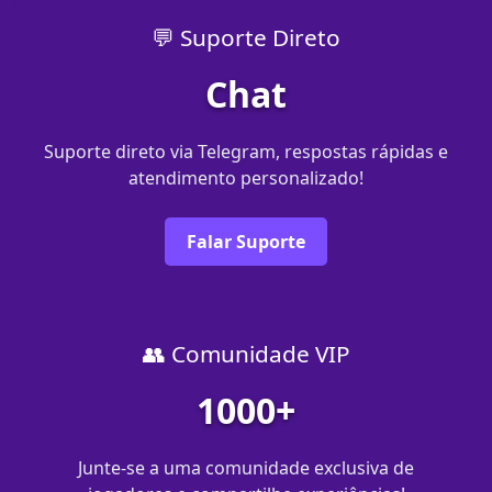
💬 Suporte Direto
Chat
Suporte direto via Telegram, respostas rápidas e
atendimento personalizado!
Falar Suporte
👥 Comunidade VIP
1000+
Junte-se a uma comunidade exclusiva de