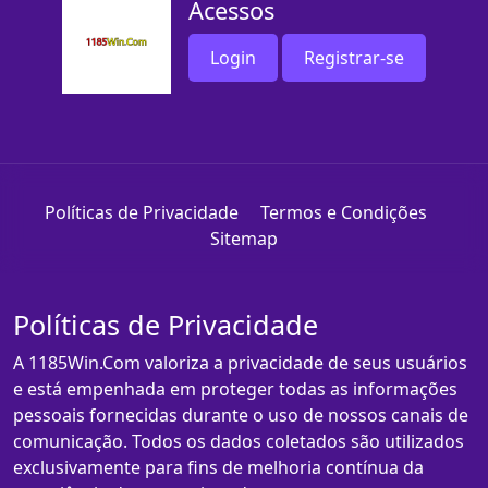
Acessos
Login
Registrar-se
Políticas de Privacidade
Termos e Condições
Sitemap
Políticas de Privacidade
A 1185Win.Com valoriza a privacidade de seus usuários
e está empenhada em proteger todas as informações
pessoais fornecidas durante o uso de nossos canais de
comunicação. Todos os dados coletados são utilizados
exclusivamente para fins de melhoria contínua da