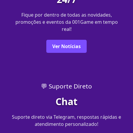
Fique por dentro de todas as novidades,
promoções e eventos da 001Game em tempo
real!
Ver Notícias
💬 Suporte Direto
Chat
Suporte direto via Telegram, respostas rápidas e
atendimento personalizado!