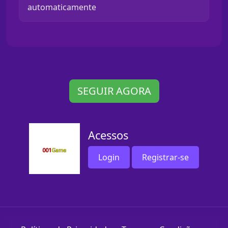
automaticamente
SEGUIR AGORA
Acessos
Login
Registrar-se