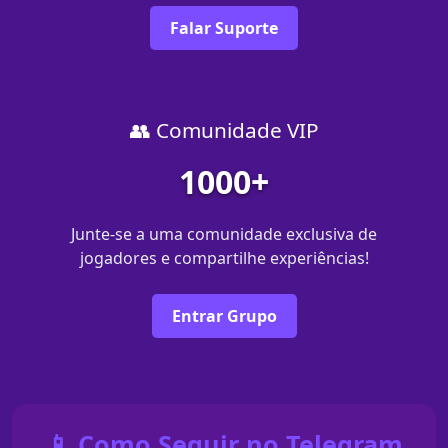
Falar Suporte
👥 Comunidade VIP
1000+
Junte-se a uma comunidade exclusiva de
jogadores e compartilhe experiências!
Entrar Grupo
📱 Como Seguir no Telegram