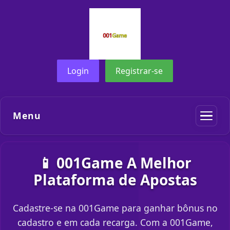
Login
Registrar-se
Menu
📱 001Game A Melhor
Plataforma de Apostas
Cadastre-se na 001Game para ganhar bônus no
cadastro e em cada recarga. Com a 001Game,