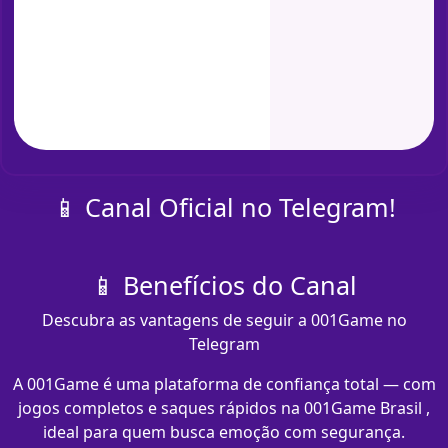
📱 Canal Oficial no Telegram!
📱 Benefícios do Canal
Descubra as vantagens de seguir a 001Game no
Telegram
A 001Game é uma plataforma de confiança total — com
jogos completos e saques rápidos na 001Game Brasil ,
ideal para quem busca emoção com segurança.